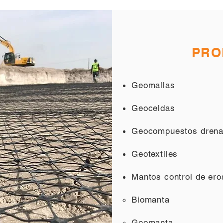
PRO
Geomallas
Geoceldas
Geocompuestos dren
Geotextiles
Mantos control de er
Biomanta​
Geomanta