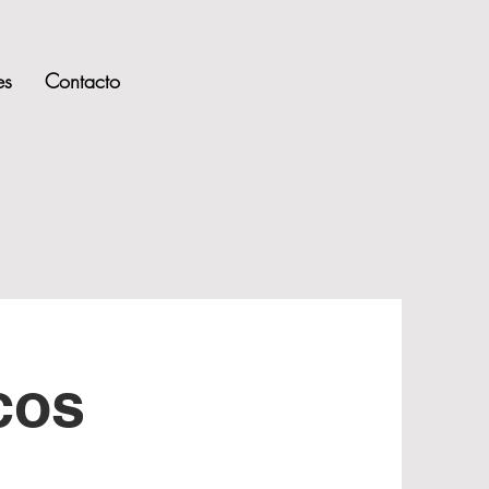
es
Contacto
cos